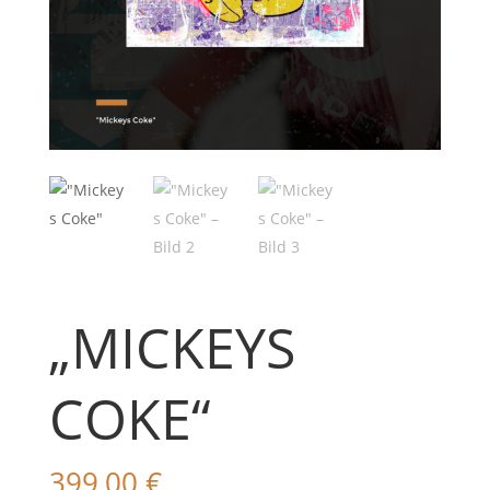
„MICKEYS
COKE“
399,00
€