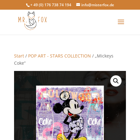
+ 49 (0) 176 738 74 194
info@misterfox.de
Start
/
POP ART - STARS COLLECTION
/ „Mickeys
Coke“