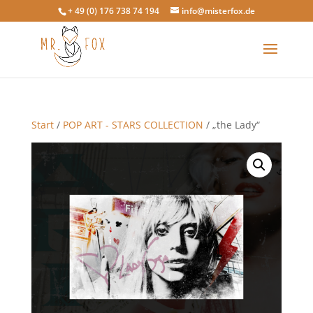
+ 49 (0) 176 738 74 194
info@misterfox.de
Start
/
POP ART - STARS COLLECTION
/ „the Lady“