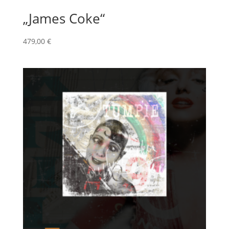
„James Coke“
479,00
€