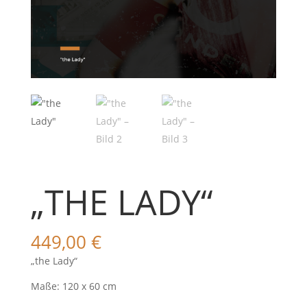
„THE LADY“
449,00
€
„the Lady“
Maße: 120 x 60 cm